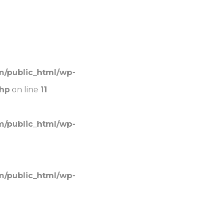
PORTADA
»
FAST MAIL
m/public_html/wp-
php
on line
11
m/public_html/wp-
m/public_html/wp-