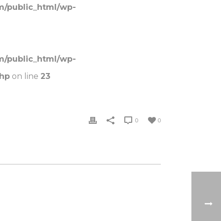
m/public_html/wp-
m/public_html/wp-
php
on line
23
0
0