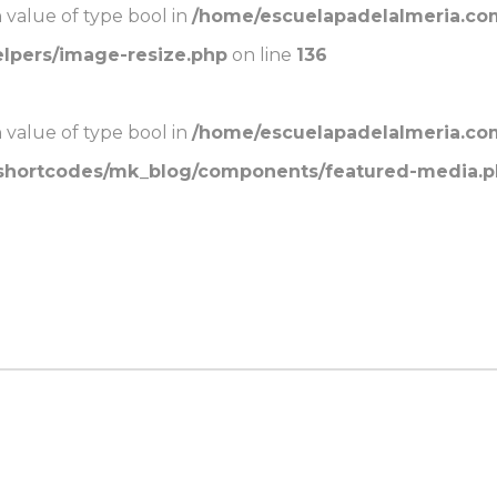
n value of type bool in
/home/escuelapadelalmeria.co
elpers/image-resize.php
on line
136
n value of type bool in
/home/escuelapadelalmeria.co
/shortcodes/mk_blog/components/featured-media.