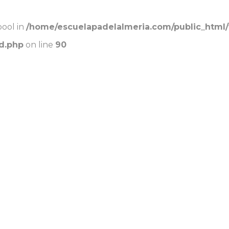
bool in
/home/escuelapadelalmeria.com/public_html
d.php
on line
90
INICIO
TRAYECTORIA
SERVICIOS