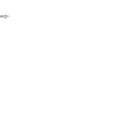
/wp-
ESCUELA TV
BLOG
CONTACTO